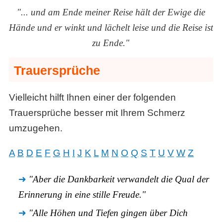
"... und am Ende meiner Reise hält der Ewige die
Hände und er winkt und lächelt leise und die Reise ist
zu Ende."
Trauersprüche
Vielleicht hilft Ihnen einer der folgenden
Trauersprüche besser mit Ihrem Schmerz
umzugehen.
A
B
D
E
F
G
H
I
J
K
L
M
N
O
Q
S
T
U
V
W
Z
"Aber die Dankbarkeit verwandelt die Qual der
Erinnerung in eine stille Freude."
"Alle Höhen und Tiefen gingen über Dich