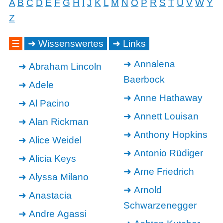
A
B
C
D
E
F
G
H
I
J
K
L
M
N
O
P
R
S
T
U
V
W
Y
Z
☰
Wissenswertes
Links
Annalena
Abraham Lincoln
Baerbock
Adele
Anne Hathaway
Al Pacino
Annett Louisan
Alan Rickman
Anthony Hopkins
Alice Weidel
Antonio Rüdiger
Alicia Keys
Arne Friedrich
Alyssa Milano
Arnold
Anastacia
Schwarzenegger
Andre Agassi