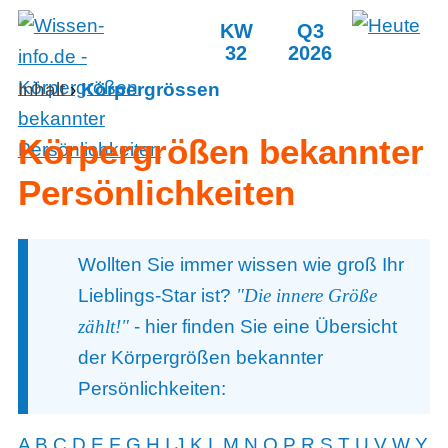
KW
Q3
32
2026
Inhalt
›
Körpergrössen
Körpergrößen bekannter
Persönlichkeiten
Wollten Sie immer wissen wie groß Ihr
Lieblings-Star ist?
"Die innere Größe
zählt!"
- hier finden Sie eine Übersicht
der Körpergrößen bekannter
Persönlichkeiten:
A
B
C
D
E
F
G
H
I
J
K
L
M
N
O
P
R
S
T
U
V
W
Y