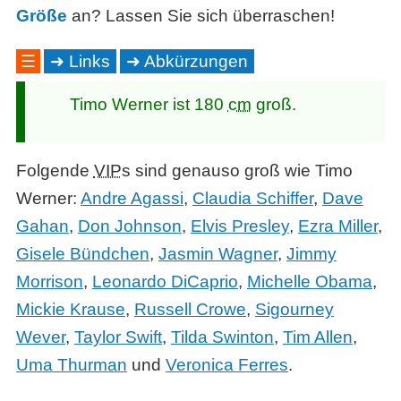
Größe
an? Lassen Sie sich überraschen!
☰
Links
Abkürzungen
Timo Werner ist 180
cm
groß.
Folgende
VIP
s sind genauso groß wie Timo
Werner:
Andre Agassi
,
Claudia Schiffer
,
Dave
Gahan
,
Don Johnson
,
Elvis Presley
,
Ezra Miller
,
Gisele Bündchen
,
Jasmin Wagner
,
Jimmy
Morrison
,
Leonardo DiCaprio
,
Michelle Obama
,
Mickie Krause
,
Russell Crowe
,
Sigourney
Wever
,
Taylor Swift
,
Tilda Swinton
,
Tim Allen
,
Uma Thurman
und
Veronica Ferres
.