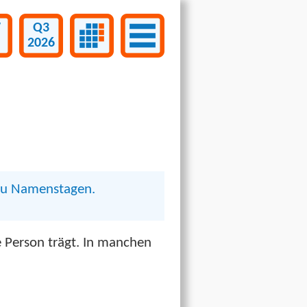
W
Q3
2026
 zu Namenstagen.
 Person trägt. In manchen