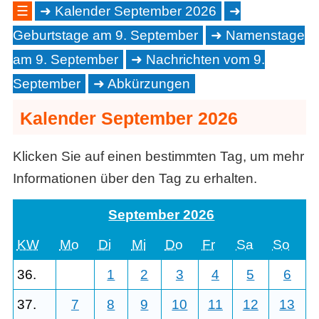
☰
Kalender September 2026
Geburtstage am 9. September
Namenstage
am 9. September
Nachrichten vom 9.
September
Abkürzungen
Kalender September 2026
Klicken Sie auf einen bestimmten Tag, um mehr
Informationen über den Tag zu erhalten.
September 2026
KW
Mo
Di
Mi
Do
Fr
Sa
So
36.
1
2
3
4
5
6
37.
7
8
9
10
11
12
13