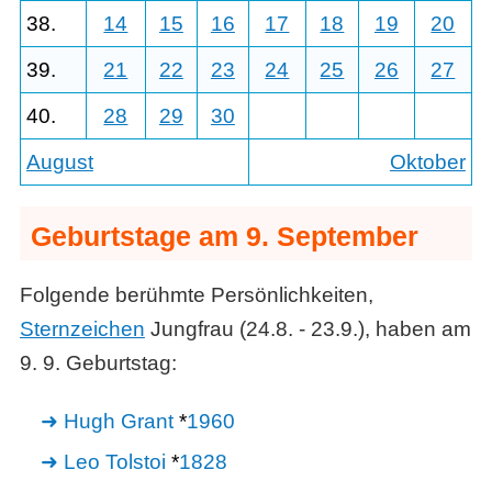
38.
14
15
16
17
18
19
20
39.
21
22
23
24
25
26
27
40.
28
29
30
August
Oktober
Geburtstage am 9. September
Folgende berühmte Persönlichkeiten,
Sternzeichen
Jungfrau (24.8. - 23.9.), haben am
9. 9. Geburtstag:
Hugh Grant
*
1960
Leo Tolstoi
*
1828