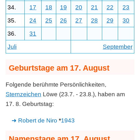
34.
17
18
19
20
21
22
23
35.
24
25
26
27
28
29
30
36.
31
Juli
September
Geburtstage am 17. August
Folgende berühmte Persönlichkeiten,
Sternzeichen
Löwe (23.7. - 23.8.), haben am
17. 8. Geburtstag:
Robert de Niro
*
1943
Namenstage am 17. August