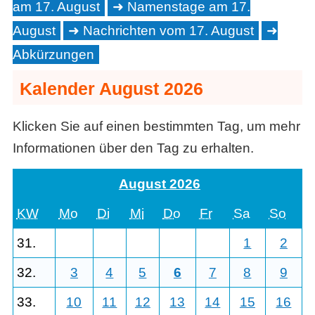
am 17. August
Namenstage am 17.
August
Nachrichten vom 17. August
Abkürzungen
Kalender August 2026
Klicken Sie auf einen bestimmten Tag, um mehr
Informationen über den Tag zu erhalten.
August 2026
KW
Mo
Di
Mi
Do
Fr
Sa
So
31.
1
2
32.
3
4
5
6
7
8
9
33.
10
11
12
13
14
15
16