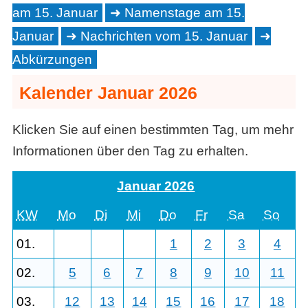
am 15. Januar
Namenstage am 15.
Januar
Nachrichten vom 15. Januar
Abkürzungen
Kalender Januar 2026
Klicken Sie auf einen bestimmten Tag, um mehr
Informationen über den Tag zu erhalten.
Januar 2026
KW
Mo
Di
Mi
Do
Fr
Sa
So
01.
1
2
3
4
02.
5
6
7
8
9
10
11
03.
12
13
14
15
16
17
18