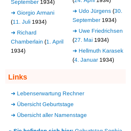
(
24. April
1934)
September
1934)
Udo Jürgens
(
30.
Giorgio Armani
September
1934)
(
11. Juli
1934)
Uwe Friedrichsen
Richard
(
27. Mai
1934)
Chamberlain
(
1. April
1934)
Hellmuth Karasek
(
4. Januar
1934)
Links
Lebenserwartung Rechner
Übersicht Geburtstage
Übersicht aller Namenstage
» Sie befinden sich hier:
Geburtstag Sophia