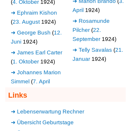
Marlon Brando
(
3.
(
4. Oktober
1924)
April
1924)
Ephraim Kishon
Rosamunde
(
23. August
1924)
Pilcher
(
22.
George Bush
(
12.
September
1924)
Juni
1924)
Telly Savalas
(
21.
James Earl Carter
Januar
1924)
(
1. Oktober
1924)
Johannes Marion
Simmel
(
7. April
Links
Lebenserwartung Rechner
Übersicht Geburtstage