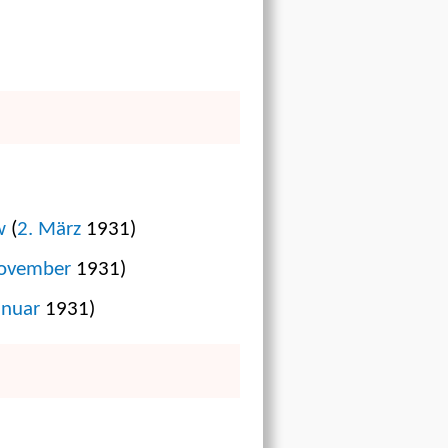
w
(
2. März
1931)
November
1931)
anuar
1931)