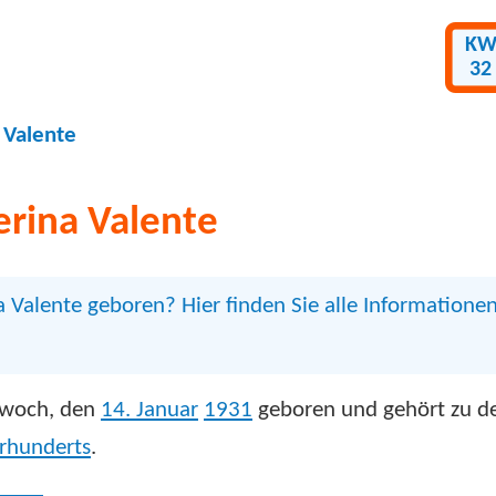
K
32
 Valente
erina Valente
Valente geboren? Hier finden Sie alle Informatione
ttwoch, den
14. Januar
1931
geboren und gehört zu d
hrhunderts
.