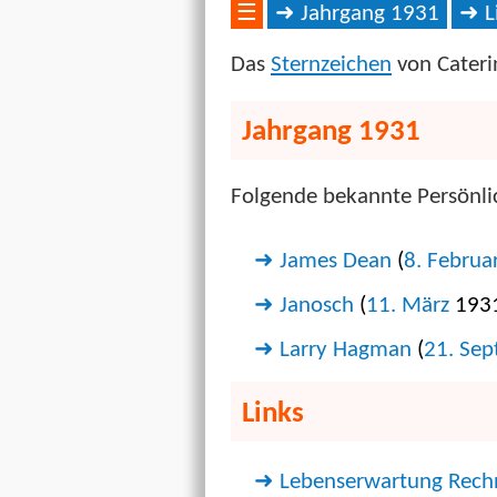
☰
Jahrgang 1931
L
Das
Sternzeichen
von Caterin
Jahrgang 1931
Folgende bekannte Persönlic
James Dean
(
8. Februa
Janosch
(
11. März
193
Larry Hagman
(
21. Se
Links
Lebenserwartung Rech