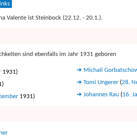
inks
a Valente ist Steinbock (22.12. - 20.1.).
hkeiten sind ebenfalls im Jahr 1931 geboren
Michail Gorbatscho
r
1931)
Tomi Ungerer
(
28. 
1)
Johannes Rau
(
16. J
ptember
1931)
ner