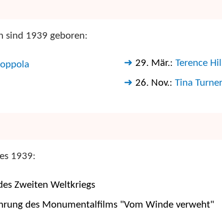
n sind 1939 geboren:
29. Mär.:
Terence Hil
Coppola
26. Nov.:
Tina Turne
res 1939:
des Zweiten Weltkriegs
führung des Monumentalfilms "Vom Winde verweht"